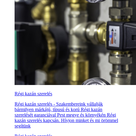
Régi kazán szerelés
Régi kazán szerelés - Szakembereink vállalják
bármilyen márkájú, típusú és korú Régi kazán
szerelését garanciával Pest megye és környékén Régi
kazán szerelés kapcsán. Hívjon minket és mi örömmel
segítünk