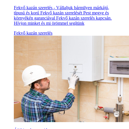
Fekvő kazán szerelés - Vállaljuk bármilyen márkájú,
típusú és korú Fekvő kazán szerelését Pest megye és
környékén garanciával Fekvő kazán szerelés kapcsán.
Hívjon minket és mi örömmel segítünk
Fekvő kazán szerelés