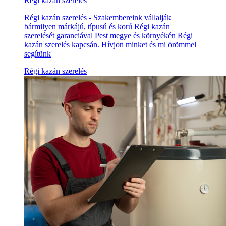
Régi kazán szerelés
Régi kazán szerelés - Szakembereink vállalják
bármilyen márkájú, típusú és korú Régi kazán
szerelését garanciával Pest megye és környékén Régi
kazán szerelés kapcsán. Hívjon minket és mi örömmel
segítünk
Régi kazán szerelés