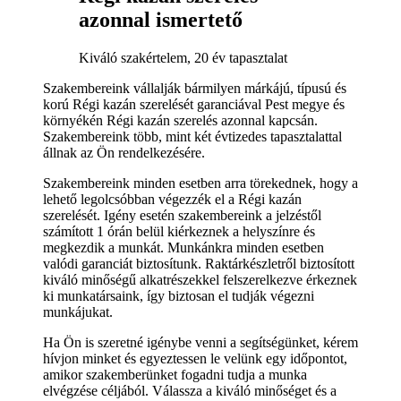
azonnal ismertető
Kiváló szakértelem, 20 év tapasztalat
Szakembereink vállalják bármilyen márkájú, típusú és
korú Régi kazán szerelését garanciával Pest megye és
környékén Régi kazán szerelés azonnal kapcsán.
Szakembereink több, mint két évtizedes tapasztalattal
állnak az Ön rendelkezésére.
Szakembereink minden esetben arra törekednek, hogy a
lehető legolcsóbban végezzék el a Régi kazán
szerelését. Igény esetén szakembereink a jelzéstől
számított 1 órán belül kiérkeznek a helyszínre és
megkezdik a munkát. Munkánkra minden esetben
valódi garanciát biztosítunk. Raktárkészletről biztosított
kiváló minőségű alkatrészekkel felszerelkezve érkeznek
ki munkatársaink, így biztosan el tudják végezni
munkájukat.
Ha Ön is szeretné igénybe venni a segítségünket, kérem
hívjon minket és egyeztessen le velünk egy időpontot,
amikor szakemberünket fogadni tudja a munka
elvégzése céljából. Válassza a kiváló minőséget és a