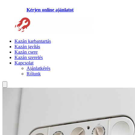
Kérjen online ajánlatot
Kazán karbantartás
Kazán javítás
Kazán csere
Kazán szerelés
Kapcsolat
Ajánlatkérés
Rólunk