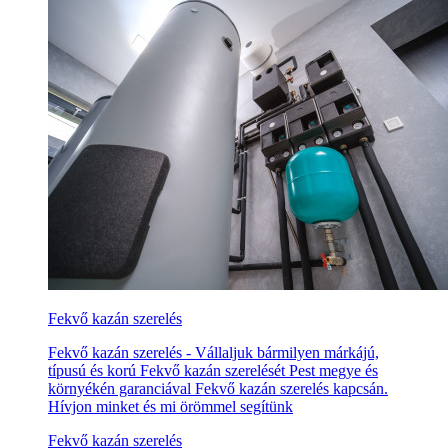
Fekvő kazán szerelés
Fekvő kazán szerelés - Vállaljuk bármilyen márkájú,
típusú és korú Fekvő kazán szerelését Pest megye és
környékén garanciával Fekvő kazán szerelés kapcsán.
Hívjon minket és mi örömmel segítünk
Fekvő kazán szerelés