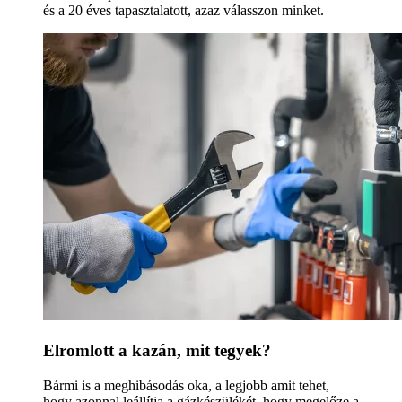
és a 20 éves tapasztalatott, azaz válasszon minket.
Elromlott a kazán, mit tegyek?
Bármi is a meghibásodás oka, a legjobb amit tehet,
hogy azonnal leállítja a gázkészülékét, hogy megelőze a