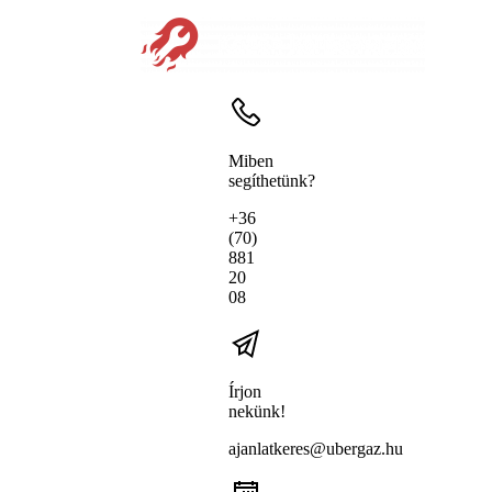
Miben
segíthetünk?
+36
(70)
881
20
08
Írjon
nekünk!
ajanlatkeres@ubergaz.hu