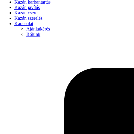
Kazán karbantartás
Kazán javítás
Kazán csere
Kazán szerelés
Kapcsolat
Ajánlatkérés
Rólunk