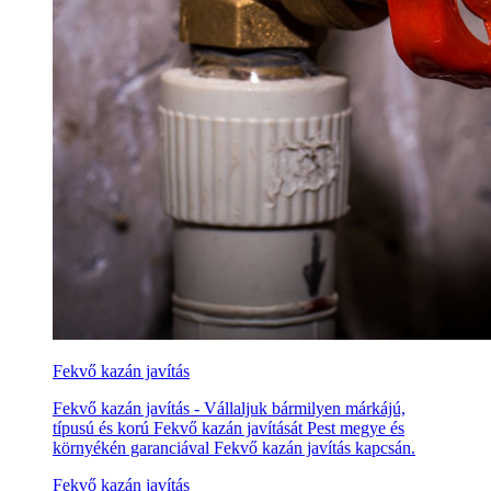
Fekvő kazán javítás
Fekvő kazán javítás - Vállaljuk bármilyen márkájú,
típusú és korú Fekvő kazán javítását Pest megye és
környékén garanciával Fekvő kazán javítás kapcsán.
Fekvő kazán javítás