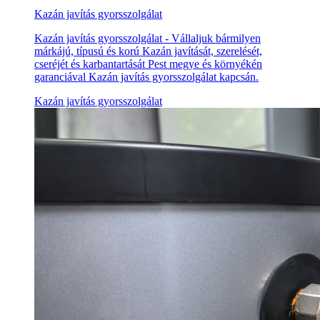
Kazán javítás gyorsszolgálat
Kazán javítás gyorsszolgálat - Vállaljuk bármilyen
márkájú, típusú és korú Kazán javítását, szerelését,
cseréjét és karbantartását Pest megye és környékén
garanciával Kazán javítás gyorsszolgálat kapcsán.
Kazán javítás gyorsszolgálat