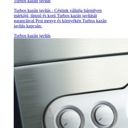
Turbos kazán javítás
Turbos kazán javítás - Cégünk vállalja bármilyen
márkájú, típusú és korú Turbos kazán javítását
garanciával Pest megye és környékén Turbos kazán
javítás kapcsán.
Turbos kazán javítás