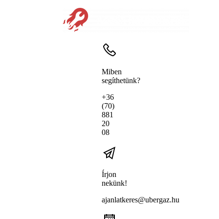
Miben
segíthetünk?
+36
(70)
881
20
08
Írjon
nekünk!
ajanlatkeres@ubergaz.hu