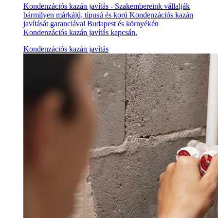
Kondenzációs kazán javítás - Szakembereink vállalják
bármilyen márkájú, típusú és korú Kondenzációs kazán
javítását garanciával Budapest és környékén
Kondenzációs kazán javítás kapcsán.
Kondenzációs kazán javítás