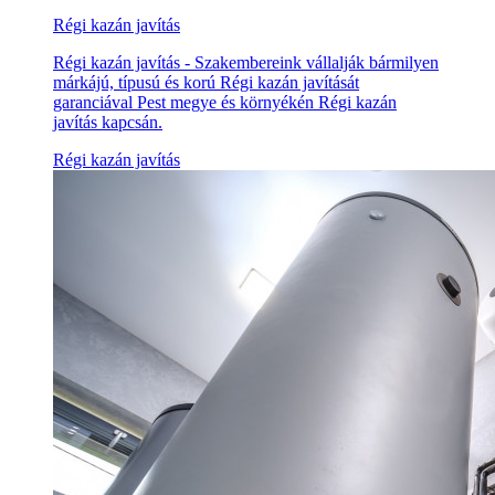
Régi kazán javítás
Régi kazán javítás - Szakembereink vállalják bármilyen
márkájú, típusú és korú Régi kazán javítását
garanciával Pest megye és környékén Régi kazán
javítás kapcsán.
Régi kazán javítás