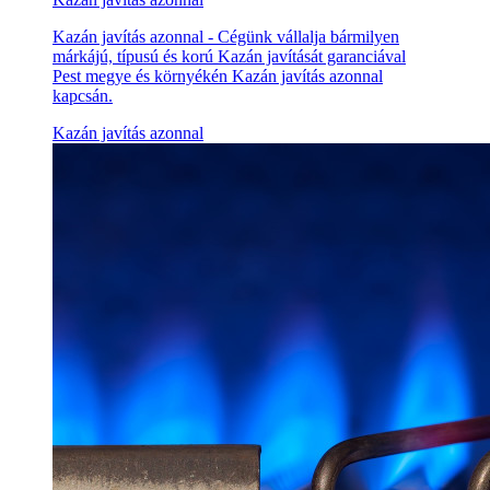
Kazán javítás azonnal - Cégünk vállalja bármilyen
márkájú, típusú és korú Kazán javítását garanciával
Pest megye és környékén Kazán javítás azonnal
kapcsán.
Kazán javítás azonnal