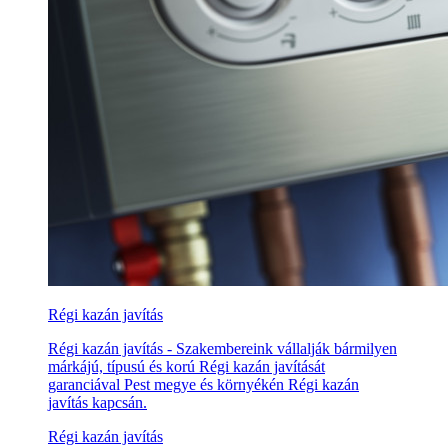
Régi kazán javítás
Régi kazán javítás - Szakembereink vállalják bármilyen
márkájú, típusú és korú Régi kazán javítását
garanciával Pest megye és környékén Régi kazán
javítás kapcsán.
Régi kazán javítás