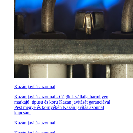
Kazán javítás azonnal
Kazán javítás azonnal - Cégünk vállalja bármilyen
márkájú, típusú és korú Kazán javítását garanciával
Pest megye és környékén Kazán javítás azonnal
kapcsán.
Kazán javítás azonnal
Kazán javítás azonnal