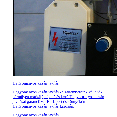
Hagyományos kazán javítás
Hagyományos kazán javítás - Szakembereink vállalják
bármilyen márkájú, típusú és korú Hagyományos kazán
javítását garanciával Budapest és környékén
Hagyományos kazán javítás kapcsán.
Hagyományos kazán javítás