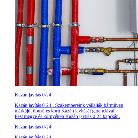
Kazán javítás 0-24
Kazán javítás 0-24 - Szakembereink vállalják bármilyen
márkájú, típusú és korú Kazán javítását garanciával
Pest megye és környékén Kazán javítás 0-24 kapcsán.
Kazán javítás 0-24
Kazán javítás 0-24