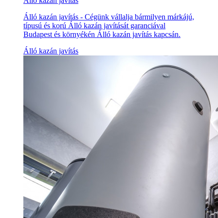
Álló kazán javítás
Álló kazán javítás - Cégünk vállalja bármilyen márkájú,
típusú és korú Álló kazán javítását garanciával
Budapest és környékén Álló kazán javítás kapcsán.
Álló kazán javítás