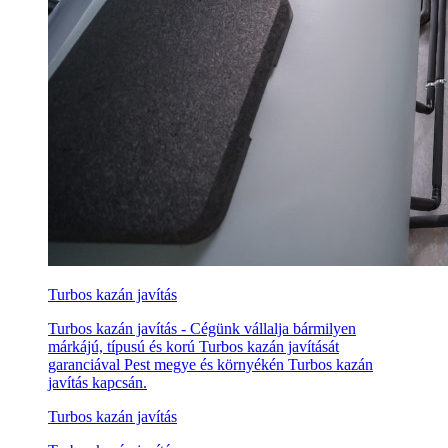
Turbos kazán javítás
Turbos kazán javítás - Cégünk vállalja bármilyen
márkájú, típusú és korú Turbos kazán javítását
garanciával Pest megye és környékén Turbos kazán
javítás kapcsán.
Turbos kazán javítás