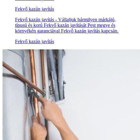
Fekvő kazán javítás
Fekvő kazán javítás - Vállaljuk bármilyen márkájú,
típusú és korú Fekvő kazán javítását Pest megye és
környékén garanciával Fekvő kazán javítás kapcsán.
Fekvő kazán javítás