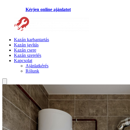
Kérjen online ajánlatot
Kazán karbantartás
Kazán javítás
Kazán csere
Kazán szerelés
Kapcsolat
Ajánlatkérés
Rólunk