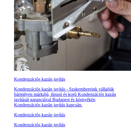
Kondenzációs kazán javítás
Kondenzációs kazán javítás - Szakembereink vállalják
bármilyen márkájú, típusú és korú Kondenzációs kazán
javítását garanciával Budapest és környékén
Kondenzációs kazán javítás kapcsán.
Kondenzációs kazán javítás
Kondenzációs kazán javítás