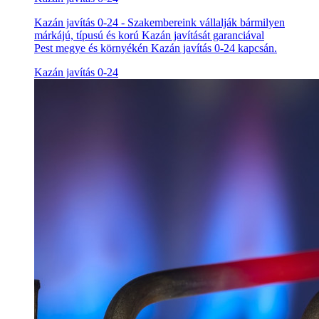
Kazán javítás 0-24 - Szakembereink vállalják bármilyen
márkájú, típusú és korú Kazán javítását garanciával
Pest megye és környékén Kazán javítás 0-24 kapcsán.
Kazán javítás 0-24