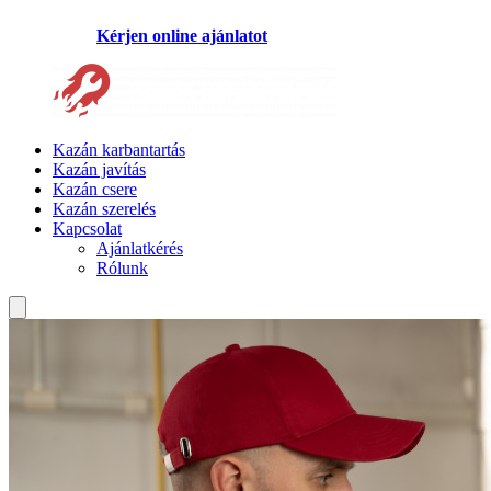
Kérjen online ajánlatot
Kazán karbantartás
Kazán javítás
Kazán csere
Kazán szerelés
Kapcsolat
Ajánlatkérés
Rólunk