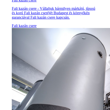
Fali kazán csere
Fali kazán csere - Vállaljuk bármilyen márkájú, típusú
és korú Fali kazán cseréjét Budapest és környékén
garanciával Fali kazán csere kapcsán.
Fali kazán csere