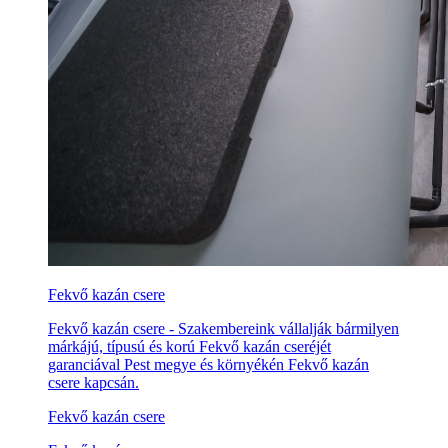
Fekvő kazán csere
Fekvő kazán csere - Szakembereink vállalják bármilyen
márkájú, típusú és korú Fekvő kazán cseréjét
garanciával Pest megye és környékén Fekvő kazán
csere kapcsán.
Fekvő kazán csere