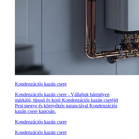
Kondenzációs kazán csere
Kondenzációs kazán csere - Vállaljuk bármilyen
márkájú, típusú és korú Kondenzációs kazán cseréjét
Pest megye és környékén garanciával Kondenzációs
kazán csere kapcsán.
Kondenzációs kazán csere
Kondenzációs kazán csere