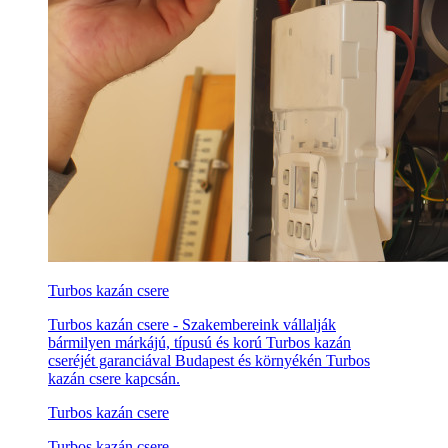
Turbos kazán csere
Turbos kazán csere - Szakembereink vállalják
bármilyen márkájú, típusú és korú Turbos kazán
cseréjét garanciával Budapest és környékén Turbos
kazán csere kapcsán.
Turbos kazán csere
Turbos kazán csere