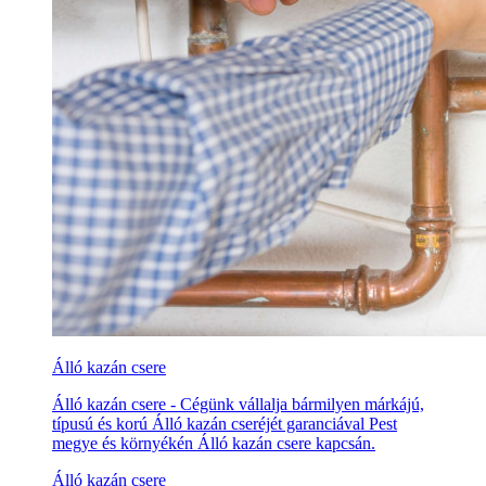
Álló kazán csere
Álló kazán csere - Cégünk vállalja bármilyen márkájú,
típusú és korú Álló kazán cseréjét garanciával Pest
megye és környékén Álló kazán csere kapcsán.
Álló kazán csere