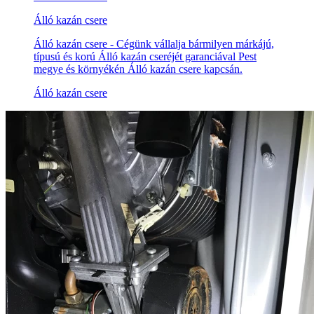
Álló kazán csere
Álló kazán csere - Cégünk vállalja bármilyen márkájú,
típusú és korú Álló kazán cseréjét garanciával Pest
megye és környékén Álló kazán csere kapcsán.
Álló kazán csere