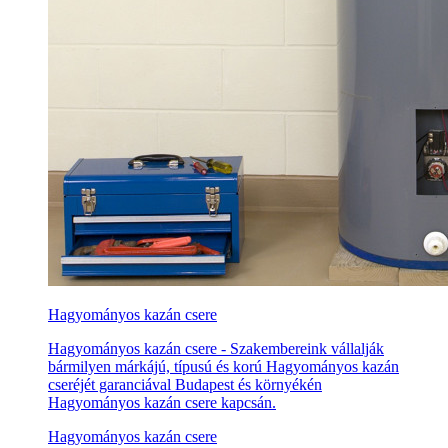
Hagyományos kazán csere
Hagyományos kazán csere - Szakembereink vállalják
bármilyen márkájú, típusú és korú Hagyományos kazán
cseréjét garanciával Budapest és környékén
Hagyományos kazán csere kapcsán.
Hagyományos kazán csere