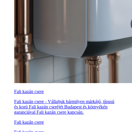
Fali kazán csere
Fali kazán csere - Vállaljuk bármilyen márkájú, típusú
és korú Fali kazán cseréjét Budapest és környékén
garanciával Fali kazán csere kapcsán.
Fali kazán csere