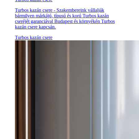
Turbos kazán csere - Szakembereink vállalják
bármilyen márkájú, típusú és korú Turbos kazán
cseréjét garanciával Budapest és környékén Turbos
kazán csere kapcsán.
Turbos kazán csere