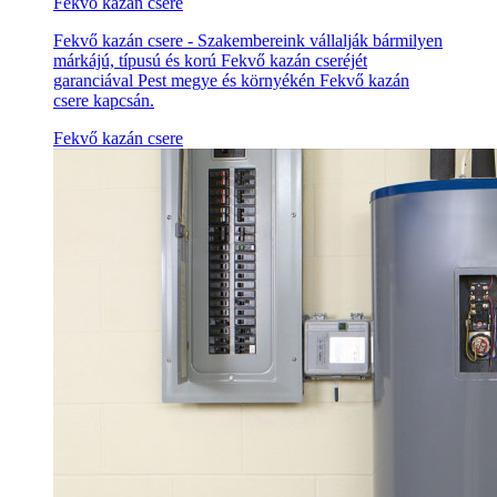
Fekvő kazán csere
Fekvő kazán csere - Szakembereink vállalják bármilyen
márkájú, típusú és korú Fekvő kazán cseréjét
garanciával Pest megye és környékén Fekvő kazán
csere kapcsán.
Fekvő kazán csere