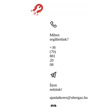
Miben
segíthetünk?
+36
(70)
881
20
08
Írjon
nekünk!
ajanlatkeres@ubergaz.hu