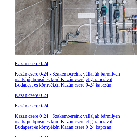
Kazán csere 0-24
Kazán csere 0-24 - Szakembereink vállalják bármilyen
márkájú, típusú és korú Kazán cseréjét garanciával
Budapest és környékén Kazán csere 0-24 kapcsán.
Kazán csere 0-24
Kazán csere 0-24
Kazán csere 0-24 - Szakembereink vállalják bármilyen
márkájú, típusú és korú Kazán cseréjét garanciával
Budapest és környékén Kazán csere 0-24 kapcsán.