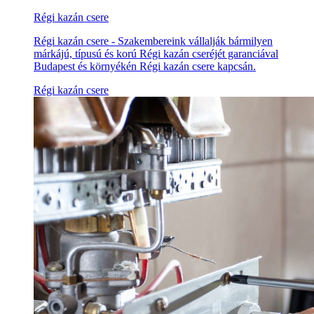
Régi kazán csere
Régi kazán csere - Szakembereink vállalják bármilyen
márkájú, típusú és korú Régi kazán cseréjét garanciával
Budapest és környékén Régi kazán csere kapcsán.
Régi kazán csere