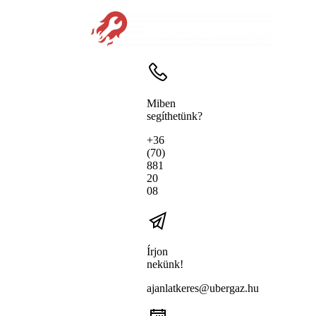
Miben
segíthetünk?
+36
(70)
881
20
08
Írjon
nekünk!
ajanlatkeres@ubergaz.hu