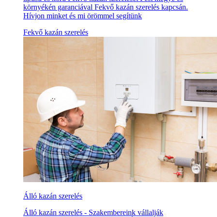
környékén garanciával Fekvő kazán szerelés kapcsán.
Hívjon minket és mi örömmel segítünk
Fekvő kazán szerelés
Álló kazán szerelés
Álló kazán szerelés - Szakembereink vállalják