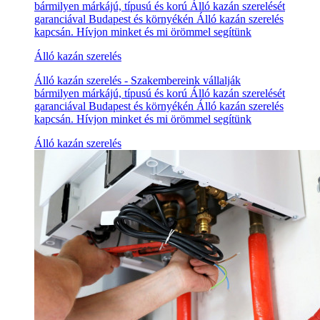
bármilyen márkájú, típusú és korú Álló kazán szerelését
garanciával Budapest és környékén Álló kazán szerelés
kapcsán. Hívjon minket és mi örömmel segítünk
Álló kazán szerelés
Álló kazán szerelés - Szakembereink vállalják
bármilyen márkájú, típusú és korú Álló kazán szerelését
garanciával Budapest és környékén Álló kazán szerelés
kapcsán. Hívjon minket és mi örömmel segítünk
Álló kazán szerelés