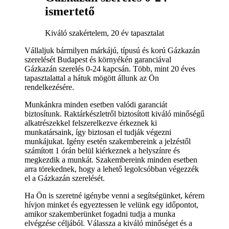
ismertető
Kiváló szakértelem, 20 év tapasztalat
Vállaljuk bármilyen márkájú, típusú és korú Gázkazán
szerelését Budapest és környékén garanciával
Gázkazán szerelés 0-24 kapcsán. Több, mint 20 éves
tapasztalattal a hátuk mögött állunk az Ön
rendelkezésére.
Munkánkra minden esetben valódi garanciát
biztosítunk. Raktárkészletről biztosított kiváló minőségű
alkatrészekkel felszerelkezve érkeznek ki
munkatársaink, így biztosan el tudják végezni
munkájukat. Igény esetén szakembereink a jelzéstől
számított 1 órán belül kiérkeznek a helyszínre és
megkezdik a munkát. Szakembereink minden esetben
arra törekednek, hogy a lehető legolcsóbban végezzék
el a Gázkazán szerelését.
Ha Ön is szeretné igénybe venni a segítségünket, kérem
hívjon minket és egyeztessen le velünk egy időpontot,
amikor szakemberünket fogadni tudja a munka
elvégzése céljából. Válassza a kiváló minőséget és a