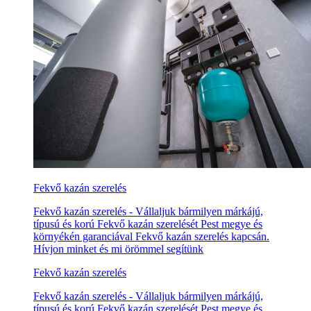
Fekvő kazán szerelés
Fekvő kazán szerelés - Vállaljuk bármilyen márkájú,
típusú és korú Fekvő kazán szerelését Pest megye és
környékén garanciával Fekvő kazán szerelés kapcsán.
Hívjon minket és mi örömmel segítünk
Fekvő kazán szerelés
Fekvő kazán szerelés - Vállaljuk bármilyen márkájú,
típusú és korú Fekvő kazán szerelését Pest megye és