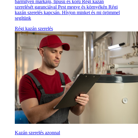
bármilyen márkájú, típusú és korú Régi kazán
szerelését garanciával Pest megye és környékén Régi
kazán szerelés kapcsán. Hívjon minket és mi örömmel
segítünk
Régi kazán szerelés
Kazán szerelés azonnal