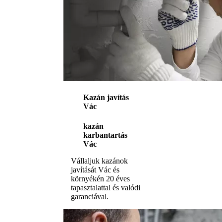
Kazán javítás
Vác
kazán
karbantartás
Vác
Vállaljuk kazánok
javítását Vác és
környékén 20 éves
tapasztalattal és valódi
garanciával.