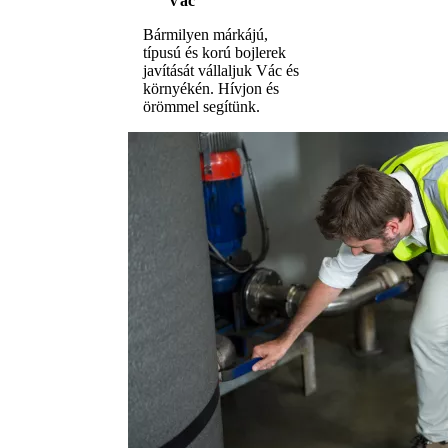
Vác
Bármilyen márkájú,
típusú és korú bojlerek
javítását vállaljuk Vác és
környékén. Hívjon és
örömmel segítünk.