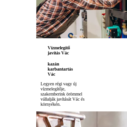
Vízmelegítő
javítás Vác
kazán
karbantartás
Vác
Legyen régi vagy új
vízmelegítője,
szakemberink örömmel
vállalják javítását Vác és
környékén.