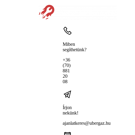
Miben
segíthetünk?
+36
(70)
881
20
08
Írjon
nekünk!
ajanlatkeres@ubergaz.hu