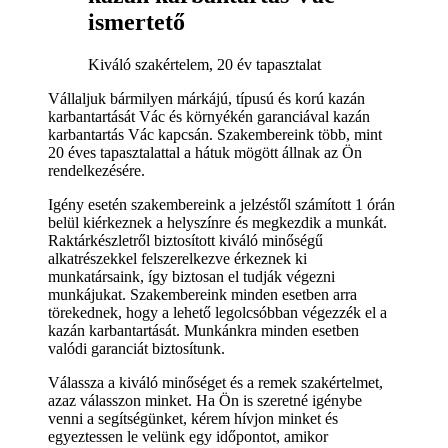
ismertető
Kiváló szakértelem, 20 év tapasztalat
Vállaljuk bármilyen márkájú, típusú és korú kazán
karbantartását Vác és környékén garanciával kazán
karbantartás Vác kapcsán. Szakembereink több, mint
20 éves tapasztalattal a hátuk mögött állnak az Ön
rendelkezésére.
Igény esetén szakembereink a jelzéstől számított 1 órán
belül kiérkeznek a helyszínre és megkezdik a munkát.
Raktárkészletről biztosított kiváló minőségű
alkatrészekkel felszerelkezve érkeznek ki
munkatársaink, így biztosan el tudják végezni
munkájukat. Szakembereink minden esetben arra
törekednek, hogy a lehető legolcsóbban végezzék el a
kazán karbantartását. Munkánkra minden esetben
valódi garanciát biztosítunk.
Válassza a kiváló minőséget és a remek szakértelmet,
azaz válasszon minket. Ha Ön is szeretné igénybe
venni a segítségünket, kérem hívjon minket és
egyeztessen le velünk egy időpontot, amikor