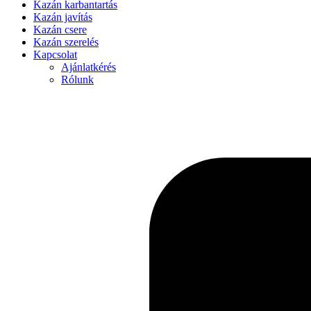
Kazán karbantartás
Kazán javítás
Kazán csere
Kazán szerelés
Kapcsolat
Ajánlatkérés
Rólunk