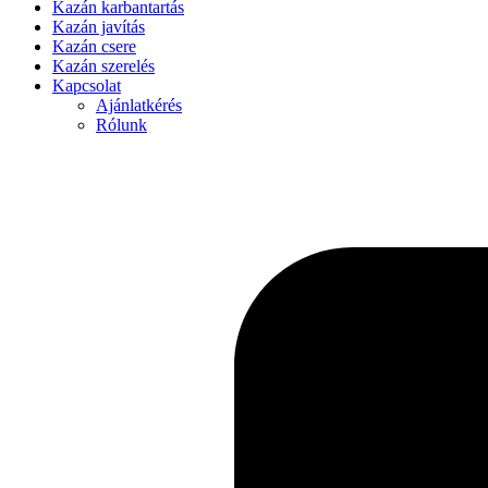
Kazán karbantartás
Kazán javítás
Kazán csere
Kazán szerelés
Kapcsolat
Ajánlatkérés
Rólunk