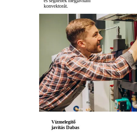
és segítenek megjavítani
konvektorát.
Vízmelegítő
javítás Dabas