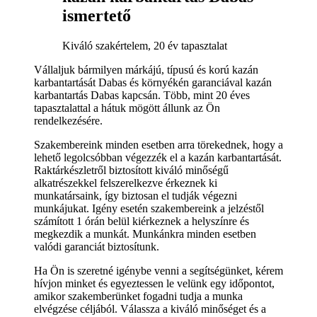
ismertető
Kiváló szakértelem, 20 év tapasztalat
Vállaljuk bármilyen márkájú, típusú és korú kazán
karbantartását Dabas és környékén garanciával kazán
karbantartás Dabas kapcsán. Több, mint 20 éves
tapasztalattal a hátuk mögött állunk az Ön
rendelkezésére.
Szakembereink minden esetben arra törekednek, hogy a
lehető legolcsóbban végezzék el a kazán karbantartását.
Raktárkészletről biztosított kiváló minőségű
alkatrészekkel felszerelkezve érkeznek ki
munkatársaink, így biztosan el tudják végezni
munkájukat. Igény esetén szakembereink a jelzéstől
számított 1 órán belül kiérkeznek a helyszínre és
megkezdik a munkát. Munkánkra minden esetben
valódi garanciát biztosítunk.
Ha Ön is szeretné igénybe venni a segítségünket, kérem
hívjon minket és egyeztessen le velünk egy időpontot,
amikor szakemberünket fogadni tudja a munka
elvégzése céljából. Válassza a kiváló minőséget és a