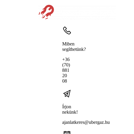
Miben
segíthetünk?
+36
(70)
881
20
08
Írjon
nekünk!
ajanlatkeres@ubergaz.hu