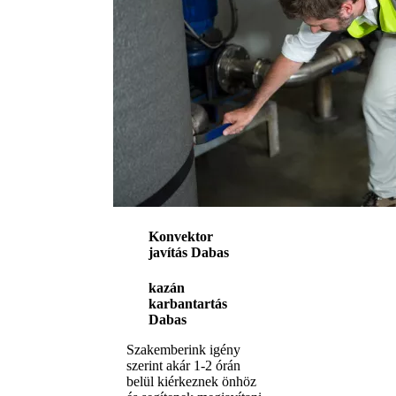
Konvektor
javítás Dabas
kazán
karbantartás
Dabas
Szakemberink igény
szerint akár 1-2 órán
belül kiérkeznek önhöz