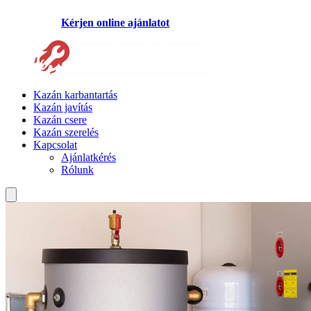
Kérjen online ajánlatot
Kazán karbantartás
Kazán javítás
Kazán csere
Kazán szerelés
Kapcsolat
Ajánlatkérés
Rólunk