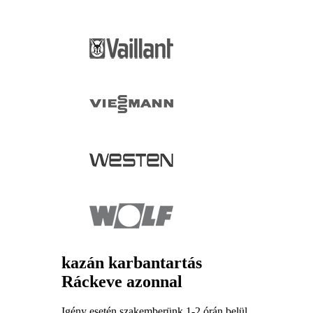
kazán karbantartás
Ráckeve azonnal
Igény esetén szakemberünk 1-2 órán belül