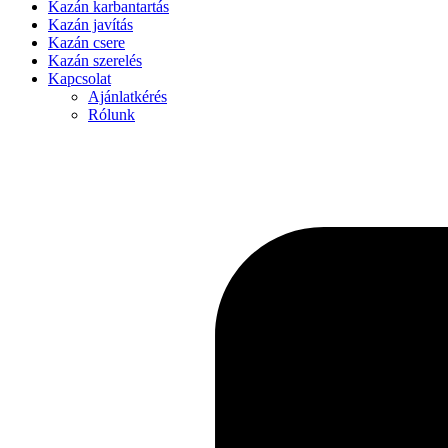
Kazán karbantartás
Kazán javítás
Kazán csere
Kazán szerelés
Kapcsolat
Ajánlatkérés
Rólunk