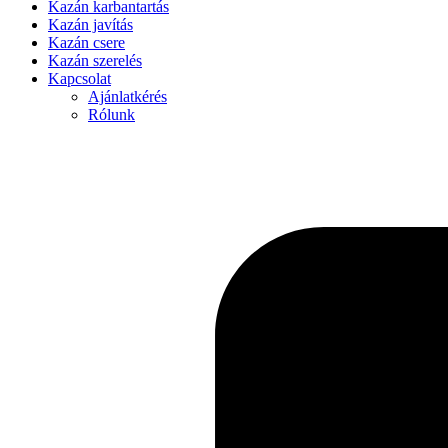
Kazán karbantartás
Kazán javítás
Kazán csere
Kazán szerelés
Kapcsolat
Ajánlatkérés
Rólunk