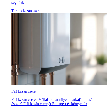
segítünk
Turbos kazán csere
Fali kazán csere
Fali kazán csere - Vállaljuk bármilyen márkájú, típusú
és korú Fali kazán cseréjét Budapest és környékén