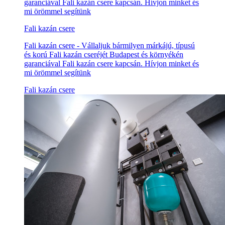
garanciával Fali kazán csere kapcsán. Hívjon minket és
mi örömmel segítünk
Fali kazán csere
Fali kazán csere - Vállaljuk bármilyen márkájú, típusú
és korú Fali kazán cseréjét Budapest és környékén
garanciával Fali kazán csere kapcsán. Hívjon minket és
mi örömmel segítünk
Fali kazán csere