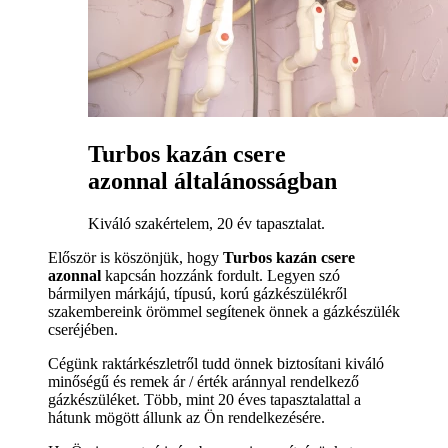
Turbos kazán csere
azonnal általánosságban
Kiváló szakértelem, 20 év tapasztalat.
Először is köszönjük, hogy
Turbos kazán csere
azonnal
kapcsán hozzánk fordult. Legyen szó
bármilyen márkájú, típusú, korú gázkészülékről
szakembereink örömmel segítenek önnek a gázkészülék
cseréjében.
Cégünk raktárkészletről tudd önnek biztosítani kiváló
minőségű és remek ár / érték aránnyal rendelkező
gázkészüléket. Több, mint 20 éves tapasztalattal a
hátunk mögött állunk az Ön rendelkezésére.