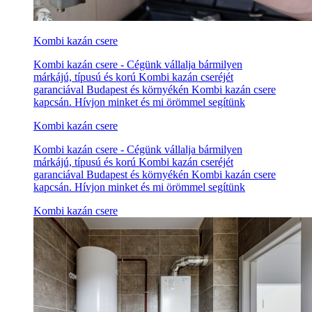
Kombi kazán csere
Kombi kazán csere - Cégünk vállalja bármilyen
márkájú, típusú és korú Kombi kazán cseréjét
garanciával Budapest és környékén Kombi kazán csere
kapcsán. Hívjon minket és mi örömmel segítünk
Kombi kazán csere
Kombi kazán csere - Cégünk vállalja bármilyen
márkájú, típusú és korú Kombi kazán cseréjét
garanciával Budapest és környékén Kombi kazán csere
kapcsán. Hívjon minket és mi örömmel segítünk
Kombi kazán csere