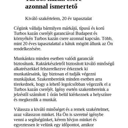
azonnal ismertető
Kiváló szakértelem, 20 év tapasztalat
Cégünk vállalja bármilyen márkájú, típusú és korú
Turbos kazán cseréjét garanciával Budapest és
környékén Turbos kazán csere azonnal kapcsán. Több,
mint 20 éves tapasztalattal a hátuk mögött állunk az Ön
rendelkezésére.
Munkánkra minden esetben valódi garanciát
biztosítunk. Raktárkészletről biztosított kiváló minőségű
alkatrészekkel felszerelkezve érkeznek ki
munkatársaink, így biztosan el tudják végezni
munkájukat. Szakembereink minden esetben arra
törekednek, hogy a lehető legolcsóbban végezzék el a
Turbos kazán cseréjét. Igény esetén szakembereink a
jelzéstől számított 1 órán belül kiérkeznek a helyszínre
és megkezdik a munkát.
Válassza a kiváló minőséget és a remek szakértelmet,
azaz válasszon minket. Ha Ön is szeretné igénybe
venni a segítségünket, kérem hívjon minket és
egyeztessen le velünk egy időpontot, amikor