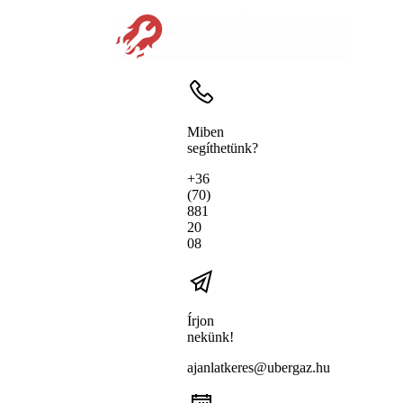
Miben
segíthetünk?
+36
(70)
881
20
08
Írjon
nekünk!
ajanlatkeres@ubergaz.hu