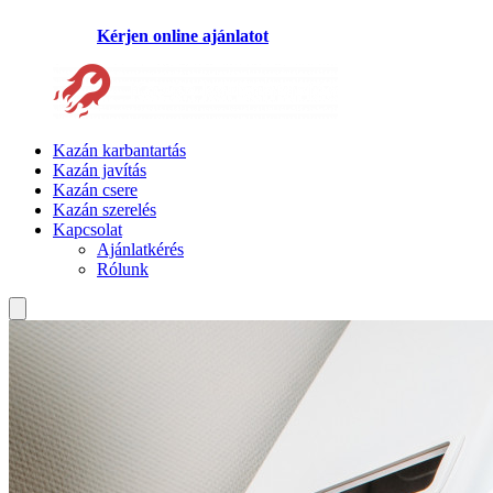
Kérjen online ajánlatot
Kazán karbantartás
Kazán javítás
Kazán csere
Kazán szerelés
Kapcsolat
Ajánlatkérés
Rólunk