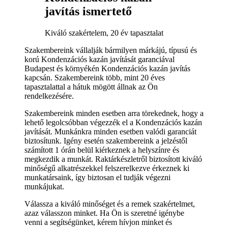
javítás ismertető
Kiváló szakértelem, 20 év tapasztalat
Szakembereink vállalják bármilyen márkájú, típusú és
korú Kondenzációs kazán javítását garanciával
Budapest és környékén Kondenzációs kazán javítás
kapcsán. Szakembereink több, mint 20 éves
tapasztalattal a hátuk mögött állnak az Ön
rendelkezésére.
Szakembereink minden esetben arra törekednek, hogy a
lehető legolcsóbban végezzék el a Kondenzációs kazán
javítását. Munkánkra minden esetben valódi garanciát
biztosítunk. Igény esetén szakembereink a jelzéstől
számított 1 órán belül kiérkeznek a helyszínre és
megkezdik a munkát. Raktárkészletről biztosított kiváló
minőségű alkatrészekkel felszerelkezve érkeznek ki
munkatársaink, így biztosan el tudják végezni
munkájukat.
Válassza a kiváló minőséget és a remek szakértelmet,
azaz válasszon minket. Ha Ön is szeretné igénybe
venni a segítségünket, kérem hívjon minket és