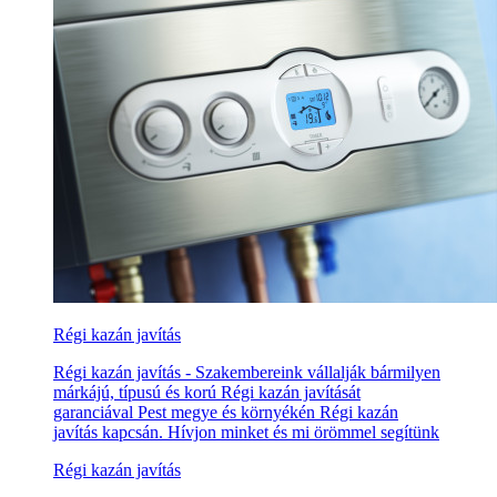
Régi kazán javítás
Régi kazán javítás - Szakembereink vállalják bármilyen
márkájú, típusú és korú Régi kazán javítását
garanciával Pest megye és környékén Régi kazán
javítás kapcsán. Hívjon minket és mi örömmel segítünk
Régi kazán javítás