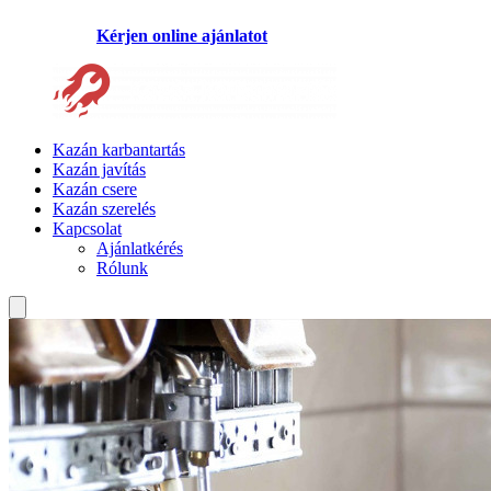
Kérjen online ajánlatot
Kazán karbantartás
Kazán javítás
Kazán csere
Kazán szerelés
Kapcsolat
Ajánlatkérés
Rólunk