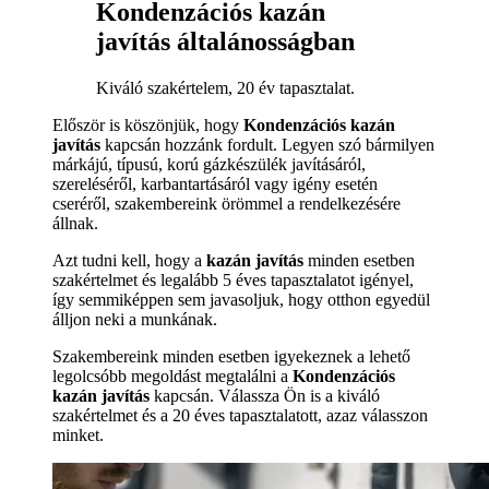
Kondenzációs kazán
javítás általánosságban
Kiváló szakértelem, 20 év tapasztalat.
Először is köszönjük, hogy
Kondenzációs kazán
javítás
kapcsán hozzánk fordult. Legyen szó bármilyen
márkájú, típusú, korú gázkészülék javításáról,
szereléséről, karbantartásáról vagy igény esetén
cseréről, szakembereink örömmel a rendelkezésére
állnak.
Azt tudni kell, hogy a
kazán javítás
minden esetben
szakértelmet és legalább 5 éves tapasztalatot igényel,
így semmiképpen sem javasoljuk, hogy otthon egyedül
álljon neki a munkának.
Szakembereink minden esetben igyekeznek a lehető
legolcsóbb megoldást megtalálni a
Kondenzációs
kazán javítás
kapcsán. Válassza Ön is a kiváló
szakértelmet és a 20 éves tapasztalatott, azaz válasszon
minket.