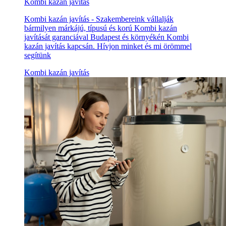
Kombi kazán javítás
Kombi kazán javítás - Szakembereink vállalják
bármilyen márkájú, típusú és korú Kombi kazán
javítását garanciával Budapest és környékén Kombi
kazán javítás kapcsán. Hívjon minket és mi örömmel
segítünk
Kombi kazán javítás