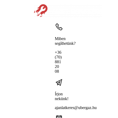
Miben
segíthetünk?
+36
(70)
881
20
08
Írjon
nekünk!
ajanlatkeres@ubergaz.hu