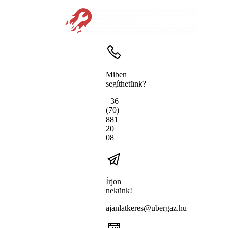
Miben
segíthetünk?
+36
(70)
881
20
08
Írjon
nekünk!
ajanlatkeres@ubergaz.hu