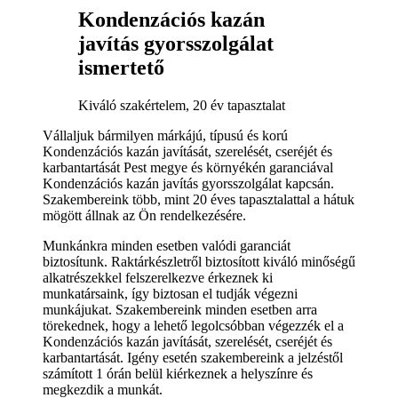
Kondenzációs kazán
javítás gyorsszolgálat
ismertető
Kiváló szakértelem, 20 év tapasztalat
Vállaljuk bármilyen márkájú, típusú és korú
Kondenzációs kazán javítását, szerelését, cseréjét és
karbantartását Pest megye és környékén garanciával
Kondenzációs kazán javítás gyorsszolgálat kapcsán.
Szakembereink több, mint 20 éves tapasztalattal a hátuk
mögött állnak az Ön rendelkezésére.
Munkánkra minden esetben valódi garanciát
biztosítunk. Raktárkészletről biztosított kiváló minőségű
alkatrészekkel felszerelkezve érkeznek ki
munkatársaink, így biztosan el tudják végezni
munkájukat. Szakembereink minden esetben arra
törekednek, hogy a lehető legolcsóbban végezzék el a
Kondenzációs kazán javítását, szerelését, cseréjét és
karbantartását. Igény esetén szakembereink a jelzéstől
számított 1 órán belül kiérkeznek a helyszínre és
megkezdik a munkát.