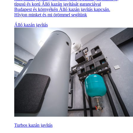
típusú és korú Álló kazán javítását garanciával
Budapest és környékén Álló kazán javítás kapcsán.
Hívjon minket és mi örömmel segítünk
Álló kazán javítás
Turbos kazán javítás