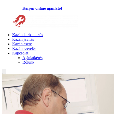
Kérjen online ajánlatot
Kazán karbantartás
Kazán javítás
Kazán csere
Kazán szerelés
Kapcsolat
Ajánlatkérés
Rólunk