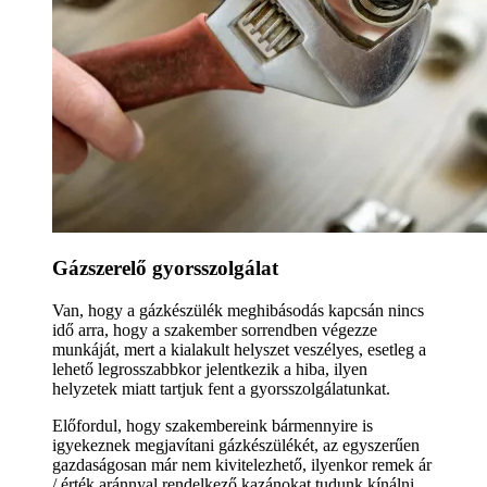
Gázszerelő gyorsszolgálat
Van, hogy a gázkészülék meghibásodás kapcsán nincs
idő arra, hogy a szakember sorrendben végezze
munkáját, mert a kialakult helyszet veszélyes, esetleg a
lehető legrosszabbkor jelentkezik a hiba, ilyen
helyzetek miatt tartjuk fent a gyorsszolgálatunkat.
Előfordul, hogy szakembereink bármennyire is
igyekeznek megjavítani gázkészülékét, az egyszerűen
gazdaságosan már nem kivitelezhető, ilyenkor remek ár
/ érték aránnyal rendelkező kazánokat tudunk kínálni