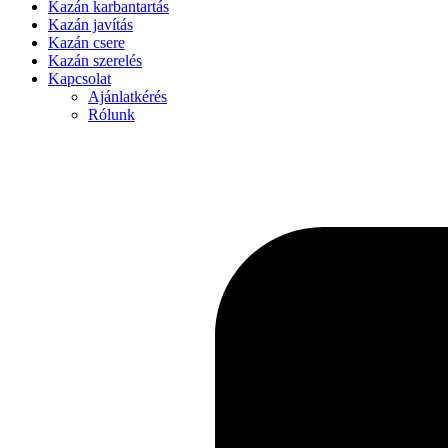
Kazán karbantartás
Kazán javítás
Kazán csere
Kazán szerelés
Kapcsolat
Ajánlatkérés
Rólunk