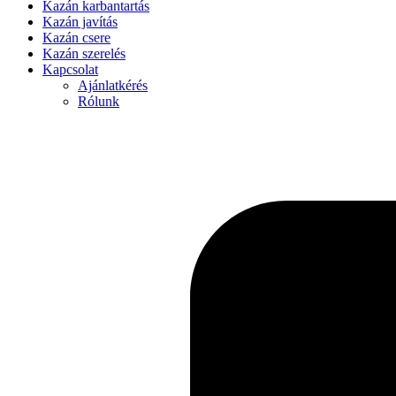
Kazán karbantartás
Kazán javítás
Kazán csere
Kazán szerelés
Kapcsolat
Ajánlatkérés
Rólunk