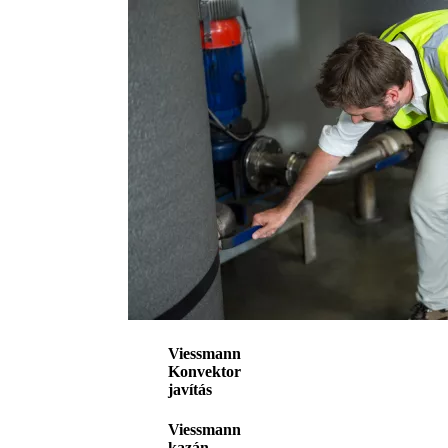
Viessmann
Konvektor
javítás
Viessmann
kazán