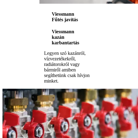
Viessmann
Fűtés javítás
Viessmann
kazán
karbantartás
Legyen szó kazánról,
vízvezetékekről,
radiátorokról vagy
bármiről amiben
segíthetünk csak hívjon
minket.