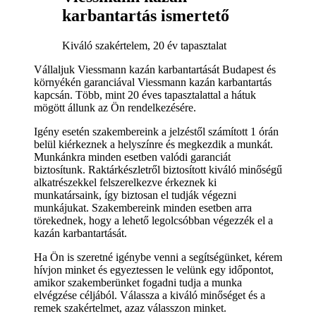
karbantartás ismertető
Kiváló szakértelem, 20 év tapasztalat
Vállaljuk Viessmann kazán karbantartását Budapest és
környékén garanciával Viessmann kazán karbantartás
kapcsán. Több, mint 20 éves tapasztalattal a hátuk
mögött állunk az Ön rendelkezésére.
Igény esetén szakembereink a jelzéstől számított 1 órán
belül kiérkeznek a helyszínre és megkezdik a munkát.
Munkánkra minden esetben valódi garanciát
biztosítunk. Raktárkészletről biztosított kiváló minőségű
alkatrészekkel felszerelkezve érkeznek ki
munkatársaink, így biztosan el tudják végezni
munkájukat. Szakembereink minden esetben arra
törekednek, hogy a lehető legolcsóbban végezzék el a
kazán karbantartását.
Ha Ön is szeretné igénybe venni a segítségünket, kérem
hívjon minket és egyeztessen le velünk egy időpontot,
amikor szakemberünket fogadni tudja a munka
elvégzése céljából. Válassza a kiváló minőséget és a
remek szakértelmet, azaz válasszon minket.