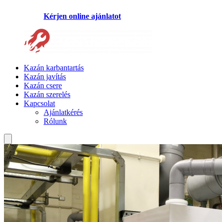
Kérjen online ajánlatot
Kazán karbantartás
Kazán javítás
Kazán csere
Kazán szerelés
Kapcsolat
Ajánlatkérés
Rólunk