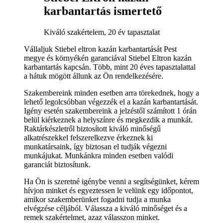
karbantartás ismertető
Kiváló szakértelem, 20 év tapasztalat
Vállaljuk Stiebel eltron kazán karbantartását Pest
megye és környékén garanciával Stiebel Eltron kazán
karbantartás kapcsán. Több, mint 20 éves tapasztalattal
a hátuk mögött állunk az Ön rendelkezésére.
Szakembereink minden esetben arra törekednek, hogy a
lehető legolcsóbban végezzék el a kazán karbantartását.
Igény esetén szakembereink a jelzéstől számított 1 órán
belül kiérkeznek a helyszínre és megkezdik a munkát.
Raktárkészletről biztosított kiváló minőségű
alkatrészekkel felszerelkezve érkeznek ki
munkatársaink, így biztosan el tudják végezni
munkájukat. Munkánkra minden esetben valódi
garanciát biztosítunk.
Ha Ön is szeretné igénybe venni a segítségünket, kérem
hívjon minket és egyeztessen le velünk egy időpontot,
amikor szakemberünket fogadni tudja a munka
elvégzése céljából. Válassza a kiváló minőséget és a
remek szakértelmet, azaz válasszon minket.