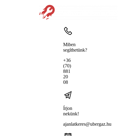
Miben
segíthetünk?
+36
(70)
881
20
08
Írjon
nekünk!
ajanlatkeres@ubergaz.hu