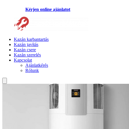
Kérjen online ajánlatot
Kazán karbantartás
Kazán javítás
Kazán csere
Kazán szerelés
Kapcsolat
Ajánlatkérés
Rólunk