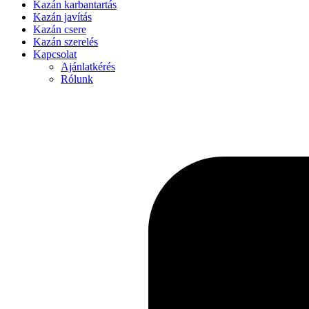
Kazán karbantartás
Kazán javítás
Kazán csere
Kazán szerelés
Kapcsolat
Ajánlatkérés
Rólunk