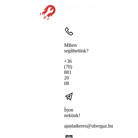
Miben
segíthetünk?
+36
(70)
881
20
08
Írjon
nekünk!
ajanlatkeres@ubergaz.hu