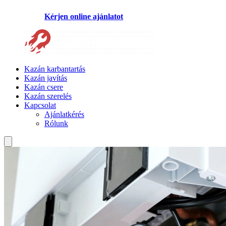
Kérjen online ajánlatot
Kazán karbantartás
Kazán javítás
Kazán csere
Kazán szerelés
Kapcsolat
Ajánlatkérés
Rólunk