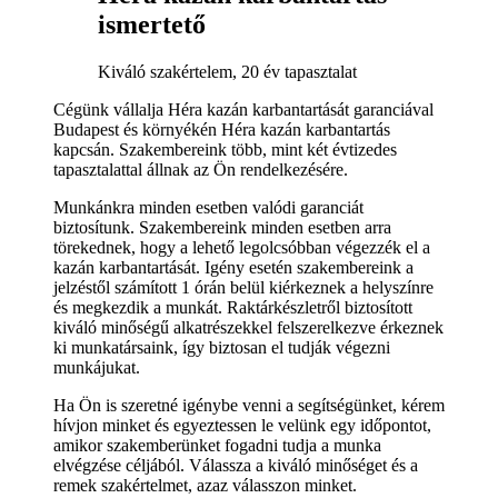
ismertető
Kiváló szakértelem, 20 év tapasztalat
Cégünk vállalja Héra kazán karbantartását garanciával
Budapest és környékén Héra kazán karbantartás
kapcsán. Szakembereink több, mint két évtizedes
tapasztalattal állnak az Ön rendelkezésére.
Munkánkra minden esetben valódi garanciát
biztosítunk. Szakembereink minden esetben arra
törekednek, hogy a lehető legolcsóbban végezzék el a
kazán karbantartását. Igény esetén szakembereink a
jelzéstől számított 1 órán belül kiérkeznek a helyszínre
és megkezdik a munkát. Raktárkészletről biztosított
kiváló minőségű alkatrészekkel felszerelkezve érkeznek
ki munkatársaink, így biztosan el tudják végezni
munkájukat.
Ha Ön is szeretné igénybe venni a segítségünket, kérem
hívjon minket és egyeztessen le velünk egy időpontot,
amikor szakemberünket fogadni tudja a munka
elvégzése céljából. Válassza a kiváló minőséget és a
remek szakértelmet, azaz válasszon minket.