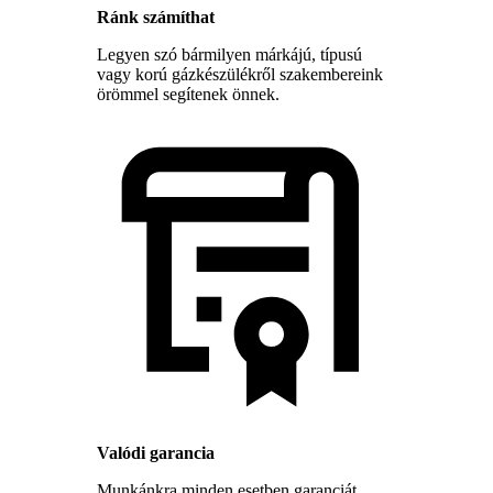
Ránk számíthat
Legyen szó bármilyen márkájú, típusú
vagy korú gázkészülékről szakembereink
örömmel segítenek önnek.
Valódi garancia
Munkánkra minden esetben garanciát