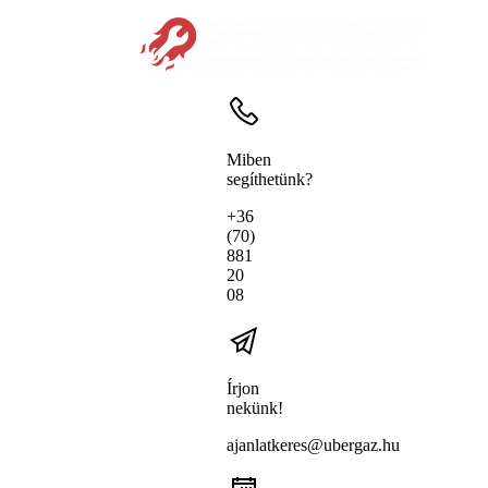
Miben
segíthetünk?
+36
(70)
881
20
08
Írjon
nekünk!
ajanlatkeres@ubergaz.hu