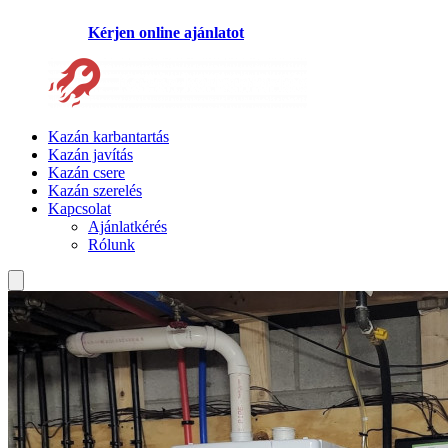
Kérjen online ajánlatot
Kazán karbantartás
Kazán javítás
Kazán csere
Kazán szerelés
Kapcsolat
Ajánlatkérés
Rólunk