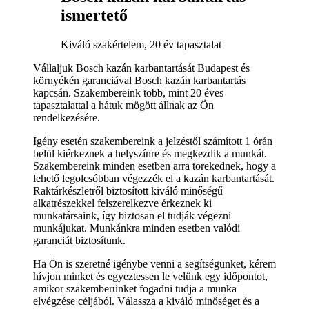
ismertető
Kiváló szakértelem, 20 év tapasztalat
Vállaljuk Bosch kazán karbantartását Budapest és
környékén garanciával Bosch kazán karbantartás
kapcsán. Szakembereink több, mint 20 éves
tapasztalattal a hátuk mögött állnak az Ön
rendelkezésére.
Igény esetén szakembereink a jelzéstől számított 1 órán
belül kiérkeznek a helyszínre és megkezdik a munkát.
Szakembereink minden esetben arra törekednek, hogy a
lehető legolcsóbban végezzék el a kazán karbantartását.
Raktárkészletről biztosított kiváló minőségű
alkatrészekkel felszerelkezve érkeznek ki
munkatársaink, így biztosan el tudják végezni
munkájukat. Munkánkra minden esetben valódi
garanciát biztosítunk.
Ha Ön is szeretné igénybe venni a segítségünket, kérem
hívjon minket és egyeztessen le velünk egy időpontot,
amikor szakemberünket fogadni tudja a munka
elvégzése céljából. Válassza a kiváló minőséget és a