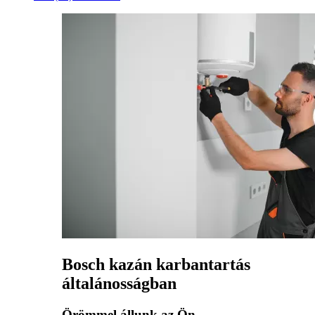
Bosch kazán karbantartás
általánosságban
Örömmel állunk az Ön