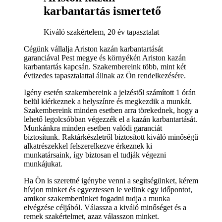
karbantartás ismertető
Kiváló szakértelem, 20 év tapasztalat
Cégünk vállalja Ariston kazán karbantartását
garanciával Pest megye és környékén Ariston kazán
karbantartás kapcsán. Szakembereink több, mint két
évtizedes tapasztalattal állnak az Ön rendelkezésére.
Igény esetén szakembereink a jelzéstől számított 1 órán
belül kiérkeznek a helyszínre és megkezdik a munkát.
Szakembereink minden esetben arra törekednek, hogy a
lehető legolcsóbban végezzék el a kazán karbantartását.
Munkánkra minden esetben valódi garanciát
biztosítunk. Raktárkészletről biztosított kiváló minőségű
alkatrészekkel felszerelkezve érkeznek ki
munkatársaink, így biztosan el tudják végezni
munkájukat.
Ha Ön is szeretné igénybe venni a segítségünket, kérem
hívjon minket és egyeztessen le velünk egy időpontot,
amikor szakemberünket fogadni tudja a munka
elvégzése céljából. Válassza a kiváló minőséget és a
remek szakértelmet, azaz válasszon minket.