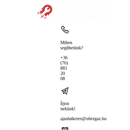
Miben
segíthetünk?
+36
(70)
881
20
08
Írjon
nekünk!
ajanlatkeres@ubergaz.hu