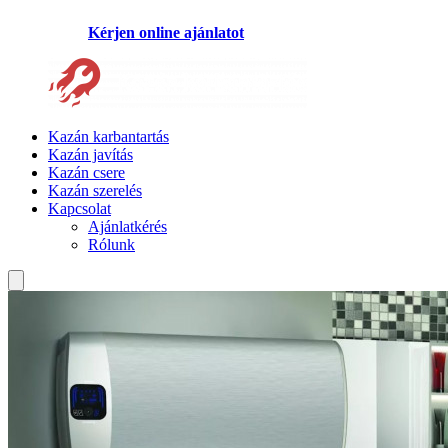
Kérjen online ajánlatot
Kazán karbantartás
Kazán javítás
Kazán csere
Kazán szerelés
Kapcsolat
Ajánlatkérés
Rólunk